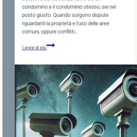
condomino e il condominio stesso, sei nel
posto giusto. Quando sorgono dispute
riguardanti la proprietà e l’uso delle aree
comuni, oppure conflitti…
Liti
Leggi di più
Condominiali:
Scopri
come
scegliere
il
Giudice
Competente