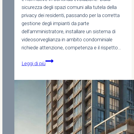
sicurezza degli spazi comuni alla tutela della
privacy dei residenti, passando per la corretta
gestione degli impianti da parte
dell’amministratore, installare un sistema di
videosorveglianza in ambito condominiale
richiede attenzione, competenza e il rispetto…
Videosorveglianza
Leggi di più
in
Condominio:
cosa
dice
la
legge,
cosa
decide
l’assemblea