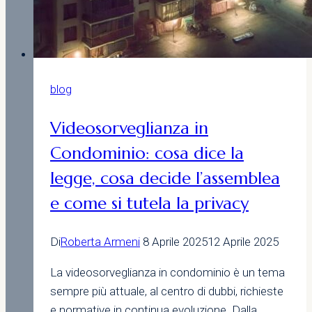
blog
Videosorveglianza in
Condominio: cosa dice la
legge, cosa decide l’assemblea
e come si tutela la privacy
Di
Roberta Armeni
8 Aprile 2025
12 Aprile 2025
La videosorveglianza in condominio è un tema
sempre più attuale, al centro di dubbi, richieste
e normative in continua evoluzione. Dalla