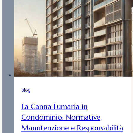
e
come
si
tutela
la
privacy
blog
La Canna Fumaria in
Condominio: Normative,
Manutenzione e Responsabilità